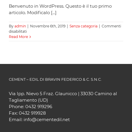
Benvenuto in WordPress. Questo è il tuo primo
articolo. Modificalo [...]
By
admin
|
Novembre 6th, 2019
|
Senza categoria
|
Commenti
disabilitati
Read More
CEMENT – EDIL DI BRAVIN FEDERICO & C. S.N.C.
Via Ipp. Nievo 5 Fraz. Glaunicco | 33030 Camino al
Tagliamento (UD)
Phone: 0432 919296
Fax: 0432 919928
Email:
info@cementedil.net